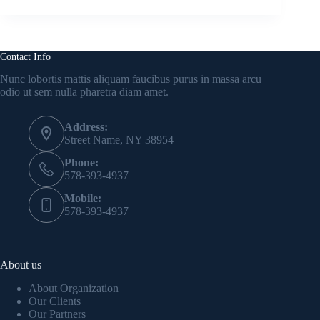
Contact Info
Nunc lobortis mattis aliquam faucibus purus in massa arcu
odio ut sem nulla pharetra diam amet.
Address:
Street Name, NY 38954
Phone:
578-393-4937
Mobile:
578-393-4937
About us
About Organization
Our Clients
Our Partners