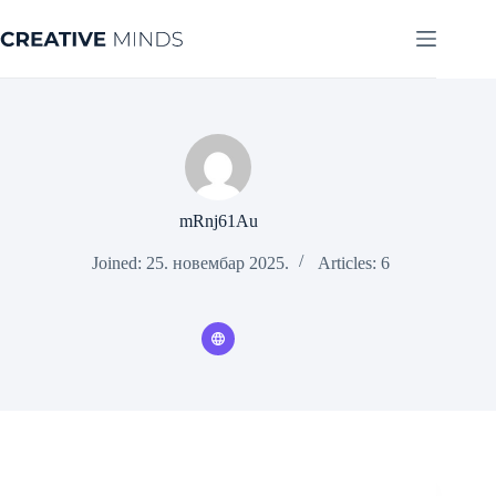
Skip
to
content
mRnj61Au
Joined: 25. новембар 2025.
Articles: 6