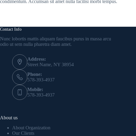
condimentum. Accumsan sit amet nulla facilisi morbi tempus.
Contact Info
Nunc lobortis mattis aliquam faucibus purus in massa arcu
odio ut sem nulla pharetra diam amet.
Address:
Street Name, NY 38954
Phone:
578-393-4937
Mobile:
578-393-4937
About us
About Organization
Our Clients