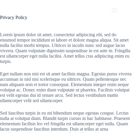
Skip
to
content
Privacy Policy
Lorem ipsum dolor sit amet, consectetur adipiscing elit, sed do
eiusmod tempor incididunt ut labore et dolore magna aliqua. Sit amet
nulla facilisi morbi tempus. Ultrices in iaculis nunc sed augue lacus
viverra. Quam vulputate dignissim suspendisse in est ante in. Fringilla
est ullamcorper eget nulla facilisi. Amet tellus cras adipiscing enim eu
turpis.
Eget nullam non nisi est sit amet facilisis magna. Egestas purus viverra
accumsan in nisl nisi scelerisque eu ultrices. Quam pellentesque nec
nam aliquam sem et tortor consequat. Elementum integer enim neque
volutpat ac. Donec enim diam vulputate ut pharetra. Facilisis volutpat
est velit egestas dui id ornare arcu. Sed lectus vestibulum mattis
ullamcorper velit sed ullamcorper.
Sed faucibus turpis in eu mi bibendum neque egestas congue. Lectus
nulla at volutpat diam. Blandit turpis cursus in hac habitasse. Praesent
elementum facilisis leo vel fringilla est ullamcorper eget nulla. Quam
lacus suspendisse faucibus interdum. Duis at tellus at urna